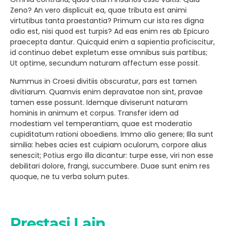
Zeno? An vero displicuit ea, quae tributa est animi
virtutibus tanta praestantia? Primum cur ista res digna
odio est, nisi quod est turpis? Ad eas enim res ab Epicuro
praecepta dantur. Quicquid enim a sapientia proficiscitur,
id continuo debet expletum esse omnibus suis partibus;
Ut optime, secundum naturam affectum esse possit.
Nummus in Croesi divitiis obscuratur, pars est tamen
divitiarum. Quamvis enim depravatae non sint, pravae
tamen esse possunt. Idemque diviserunt naturam
hominis in animum et corpus. Transfer idem ad
modestiam vel temperantiam, quae est moderatio
cupiditatum rationi oboediens. Immo alio genere; Illa sunt
similia: hebes acies est cuipiam oculorum, corpore alius
senescit; Potius ergo illa dicantur: turpe esse, viri non esse
debilitari dolore, frangi, succumbere. Duae sunt enim res
quoque, ne tu verba solum putes.
Prestasi Lain