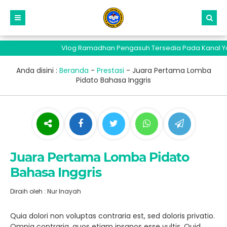
Vlog Ramadhan Pengasuh Tersedia Pada Kanal Yout
Anda disini :
Beranda
-
Prestasi
-
Juara Pertama Lomba
Pidato Bahasa Inggris
Juara Pertama Lomba Pidato
Bahasa Inggris
Diraih oleh : Nur Inayah
Quia dolori non voluptas contraria est, sed doloris privatio.
Omnia contraria, quos etiam insanos esse vultis. Quid