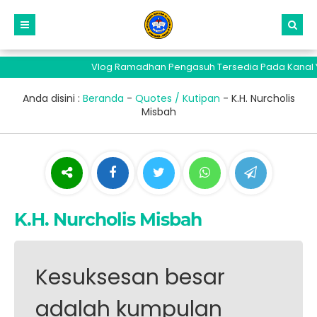
Vlog Ramadhan Pengasuh Tersedia Pada Kanal Yo
Anda disini :
Beranda
-
Quotes / Kutipan
-
K.H. Nurcholis
Misbah
K.H. Nurcholis Misbah
Kesuksesan besar
adalah kumpulan