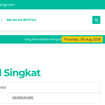
angi.com
MAJALAH IMTIYAZ
Vlog Ramadhan Pengasuh Tersedia Pada Kanal Youtube
Thursday, 06 Aug 2026
l Singkat
data
083815251385