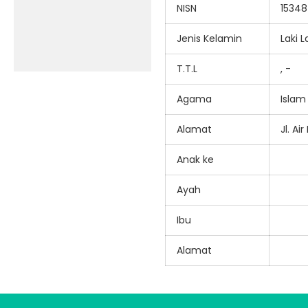
NISN
1534
Jenis Kelamin
Laki L
T.T.L
, -
Agama
Islam
Alamat
Jl. A
Anak ke
Ayah
Ibu
Alamat