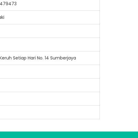
8479473
aki
ir Keruh Setiap Hari No. 14 Sumberjaya