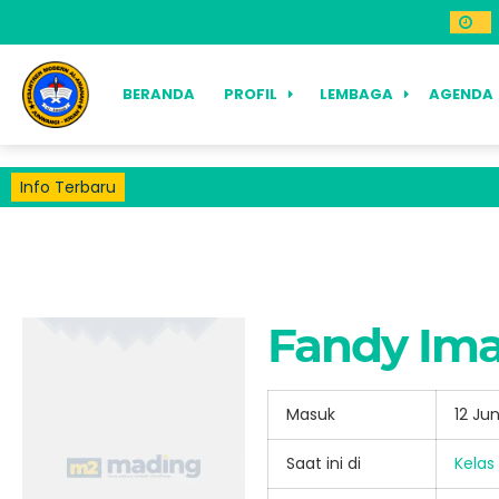
BERANDA
PROFIL
LEMBAGA
AGENDA
Info Terbaru
Fandy Im
Masuk
12 Ju
Saat ini di
Kelas 