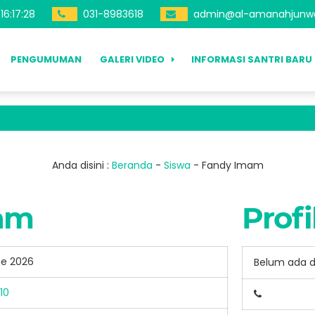
16
:
17
:
28
031-8983618
admin@al-amanahjunw
PENGUMUMAN
GALERI VIDEO
INFORMASI SANTRI BARU
Anda disini :
Beranda
-
Siswa
-
Fandy Imam
am
Profi
ne 2026
Belum ada 
10