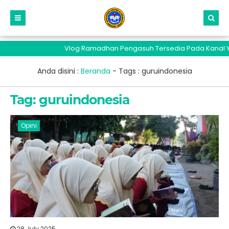
Vlog Ramadhan Pengasuh Tersedia Pada Kanal You
Anda disini :
Beranda
- Tags :
guruindonesia
Tag:
guruindonesia
Opini
28 July 2025