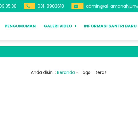
09
:
35
:
38
031-8983618
admin@al-amanahjunw
PENGUMUMAN
GALERI VIDEO
INFORMASI SANTRI BARU
Anda disini :
Beranda
- Tags :
literasi