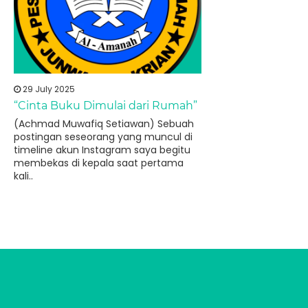
29 July 2025
“Cinta Buku Dimulai dari Rumah”
(Achmad Muwafiq Setiawan) Sebuah
postingan seseorang yang muncul di
timeline akun Instagram saya begitu
membekas di kepala saat pertama
kali..