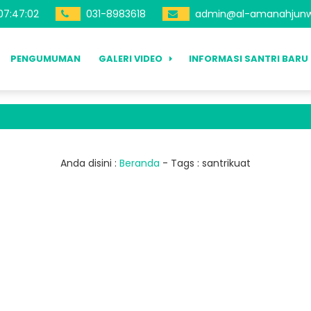
07
:
47
:
02
031-8983618
admin@al-amanahjunw
PENGUMUMAN
GALERI VIDEO
INFORMASI SANTRI BARU
Anda disini :
Beranda
- Tags :
santrikuat