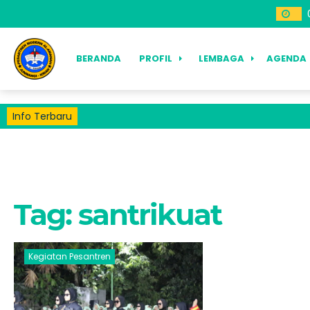
BERANDA
PROFIL
LEMBAGA
AGENDA
Info Terbaru
Tag:
santrikuat
Kegiatan Pesantren