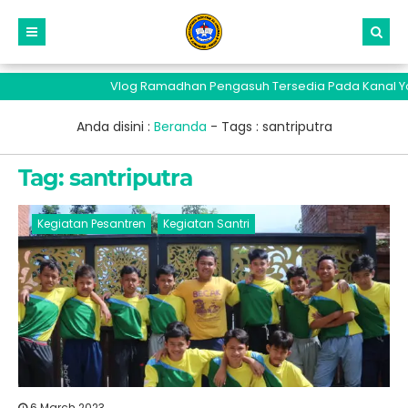
Vlog Ramadhan Pengasuh Tersedia Pada Kanal Yout
Anda disini :
Beranda
- Tags :
santriputra
Tag:
santriputra
Kegiatan Pesantren
Kegiatan Santri
6 March 2023