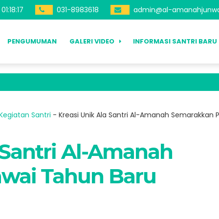
01
:
18
:
19
031-8983618
admin@al-amanahjunw
PENGUMUMAN
GALERI VIDEO
INFORMASI SANTRI BARU
Kegiatan Santri
-
Kreasi Unik Ala Santri Al-Amanah Semarakkan P
 Santri Al-Amanah
wai Tahun Baru