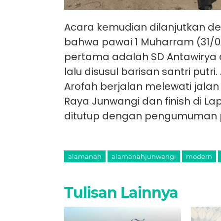
Acara kemudian dilanjutkan d
bahwa pawai 1 Muharram (31/08
pertama adalah SD Antawirya d
lalu disusul barisan santri put
Arofah berjalan melewati ja
Raya Junwangi dan finish di La
ditutup dengan pengumuman
alamanah
alamanahjunwangi
modern
Tulisan Lainnya