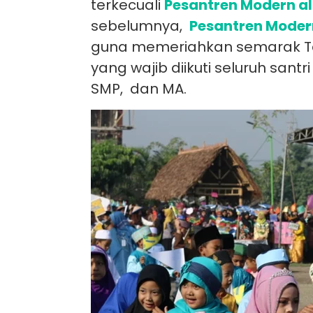
terkecuali
Pesantren
Modern
a
sebelumnya,
Pesantren Mode
guna memeriahkan semarak Tah
yang wajib diikuti seluruh sant
SMP, dan MA.