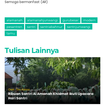
Semoga bermanfaat (AR)
alamanah
alamanahjunwangi
gurubesar
modern
pesantren
santri
santriabahnur
santrijunwangi
tamu
Tulisan Lainnya
Oleh : Tim Admin
Ribuan Santri Al Amanah Khidmat Ikuti Upacara
Hari Santri