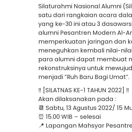
Silaturahmi Nasional Alumni (S
satu dari rangkaian acara dal
yang ke-30 ini atau 3 dasawar
alumni Pesantren Modern Al-A
memperkuatan jaringan dan ko
meneguhkan kembali nilai-nilai
para alumni dapat membuat 
rekonstruksinya untuk mewuju
menjadi “Ruh Baru Bagi Umat”.
‼️ [SILATNAS KE-1 TAHUN 2022] ‼️
Akan dilaksanakan pada :
📆 Sabtu, 13 Agustus 2022/ 15 
⏰ 15.00 WIB – selesai
📍 Lapangan Mahsyar Pesantr