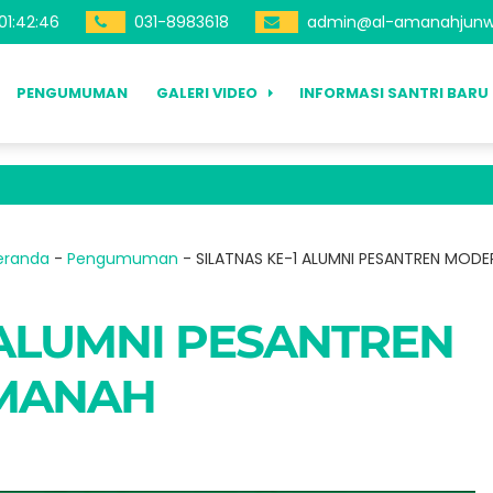
01
:
42
:
47
031-8983618
admin@al-amanahjunw
PENGUMUMAN
GALERI VIDEO
INFORMASI SANTRI BARU
eranda
-
Pengumuman
-
SILATNAS KE-1 ALUMNI PESANTREN MOD
 ALUMNI PESANTREN
MANAH