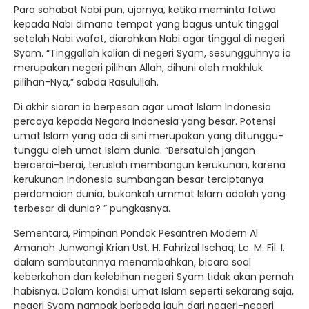
Para sahabat Nabi pun, ujarnya, ketika meminta fatwa
kepada Nabi dimana tempat yang bagus untuk tinggal
setelah Nabi wafat, diarahkan Nabi agar tinggal di negeri
Syam. “Tinggallah kalian di negeri Syam, sesungguhnya ia
merupakan negeri pilihan Allah, dihuni oleh makhluk
pilihan-Nya,” sabda Rasulullah.
Di akhir siaran ia berpesan agar umat Islam Indonesia
percaya kepada Negara Indonesia yang besar. Potensi
umat Islam yang ada di sini merupakan yang ditunggu-
tunggu oleh umat Islam dunia. “Bersatulah jangan
bercerai-berai, teruslah membangun kerukunan, karena
kerukunan Indonesia sumbangan besar terciptanya
perdamaian dunia, bukankah ummat Islam adalah yang
terbesar di dunia? ” pungkasnya.
Sementara, Pimpinan Pondok Pesantren Modern Al
Amanah Junwangi Krian Ust. H. Fahrizal Ischaq, Lc. M. Fil. I.
dalam sambutannya menambahkan, bicara soal
keberkahan dan kelebihan negeri Syam tidak akan pernah
habisnya. Dalam kondisi umat Islam seperti sekarang saja,
negeri Syam nampak berbeda jauh dari negeri-negeri