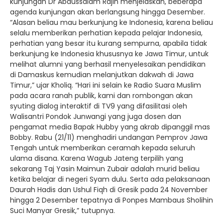
kunjungan Dr Abdussalam Rajih menjelaskan, beberapa
agenda kunjungan akan berlangsung hingga Desember.
“Alasan beliau mau berkunjung ke Indonesia, karena beliau
selalu memberikan perhatian kepada pelajar Indonesia,
perhatian yang besar itu kurang sempurna, apabila tidak
berkunjung ke Indonesia khususnya ke Jawa Timur, untuk
melihat alumni yang berhasil menyelesaikan pendidikan
di Damaskus kemudian melanjutkan dakwah di Jawa
Timur,” ujar Kholiq. “Hari ini selain ke Radio Suara Muslim
pada acara ranah publik, kami dan rombongan akan
syuting dialog interaktif di TV9 yang difasilitasi oleh
Walisantri Pondok Junwangi yang juga dosen dan
pengamat media Bapak Hubby yang akrab dipanggil mas
Bobby. Rabu (21/11) menghadiri undangan Pemprov Jawa
Tengah untuk memberikan ceramah kepada seluruh
ulama disana. Karena Wagub Jateng terpilih yang
sekarang Taj Yasin Maimun Zubair adalah murid beliau
ketika belajar di negeri Syam dulu. Serta ada pelaksanaan
Daurah Hadis dan Ushul Fiqh di Gresik pada 24 November
hingga 2 Desember tepatnya di Ponpes Mambaus Sholihin
Suci Manyar Gresik,” tutupnya.