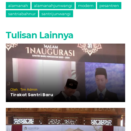
alamanah
alamanahjunwangi
modern
pesantren
santriabahnur
santrijunwangi
Tulisan Lainnya
Oleh : Tim Admin
Tirakat Santri Baru