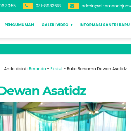
06
:
30
:
57
031-8983618
admin@al-amanahjunw
PENGUMUMAN
GALERI VIDEO
INFORMASI SANTRI BARU
Anda disini :
Beranda
-
Ekskul
-
Buka Bersama Dewan Asatidz
Dewan Asatidz